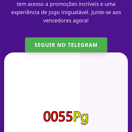
tem acesso a promoções incríveis e uma
experiência de jogo inigualável. Junte-se aos
vencedores agora!
SEGUIR NO TELEGRAM