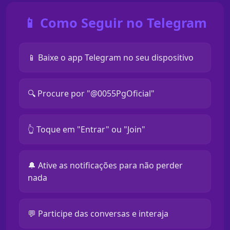
📱 Como Seguir no Telegram
📱 Baixe o app Telegram no seu dispositivo
🔍 Procure por "@0055PgOficial"
👆 Toque em "Entrar" ou "Join"
🔔 Ative as notificações para não perder
nada
💬 Participe das conversas e interaja