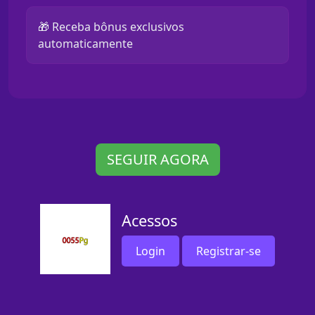
🎁 Receba bônus exclusivos
automaticamente
SEGUIR AGORA
Acessos
Login
Registrar-se