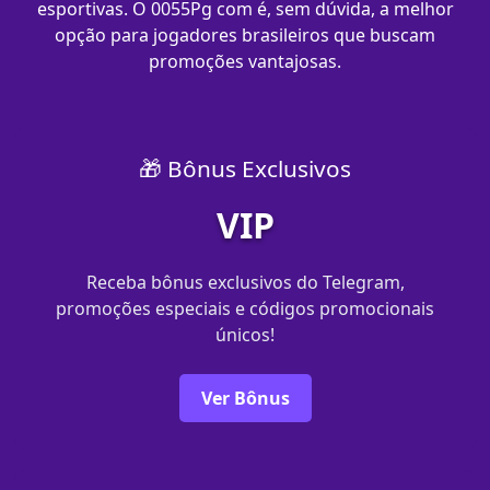
esportivas. O 0055Pg com​ é, sem dúvida, a melhor
opção para jogadores brasileiros que buscam
promoções vantajosas.
🎁 Bônus Exclusivos
VIP
Receba bônus exclusivos do Telegram,
promoções especiais e códigos promocionais
únicos!
Ver Bônus