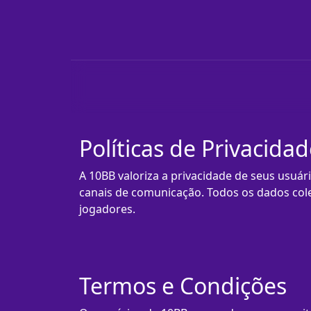
Políticas de Privacida
A 10BB valoriza a privacidade de seus usuá
canais de comunicação. Todos os dados cole
jogadores.
Termos e Condições