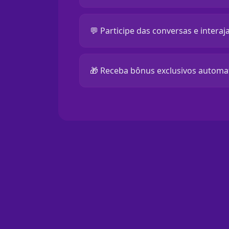
💬 Participe das conversas e interaj
🎁 Receba bônus exclusivos autom