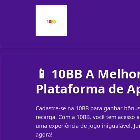
📱 10BB A Melho
Plataforma de A
Cadastre-se na 10BB para ganhar bônus
recarga. Com a 10BB, você tem acesso a
uma experiência de jogo inigualável. J
agora!