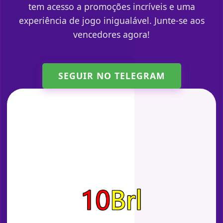
tem acesso a promoções incríveis e uma
experiência de jogo inigualável. Junte-se aos
vencedores agora!
SEGUIR NO TELEGRAM