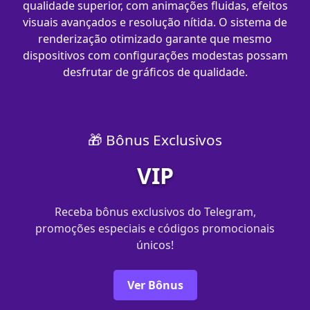
qualidade superior, com animações fluidas, efeitos
visuais avançados e resolução nítida. O sistema de
renderização otimizado garante que mesmo
dispositivos com configurações modestas possam
desfrutar de gráficos de qualidade.
🎁 Bônus Exclusivos
VIP
Receba bônus exclusivos do Telegram,
promoções especiais e códigos promocionais
únicos!
Ver Bônus