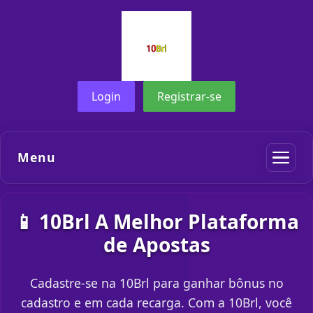
Login
Registrar-se
Menu
📱 10Brl A Melhor Plataforma
de Apostas
Cadastre-se na 10Brl para ganhar bônus no
cadastro e em cada recarga. Com a 10Brl, você