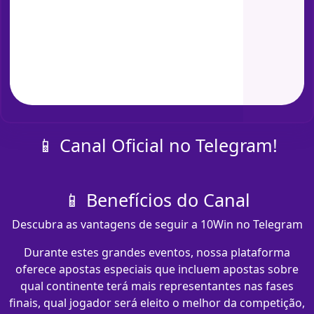
📱 Canal Oficial no Telegram!
📱 Benefícios do Canal
Descubra as vantagens de seguir a 10Win no Telegram
Durante estes grandes eventos, nossa plataforma
oferece apostas especiais que incluem apostas sobre
qual continente terá mais representantes nas fases
finais, qual jogador será eleito o melhor da competição,