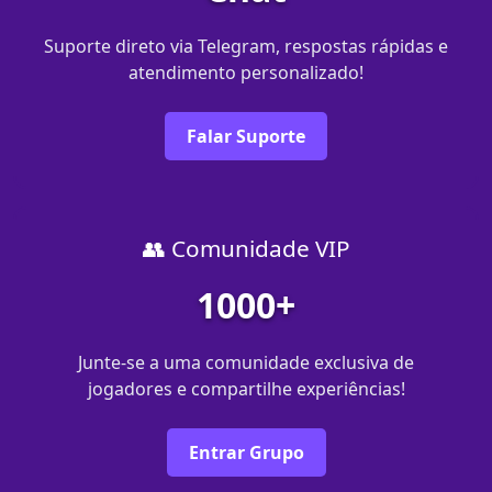
Suporte direto via Telegram, respostas rápidas e
atendimento personalizado!
Falar Suporte
👥 Comunidade VIP
1000+
Junte-se a uma comunidade exclusiva de
jogadores e compartilhe experiências!
Entrar Grupo