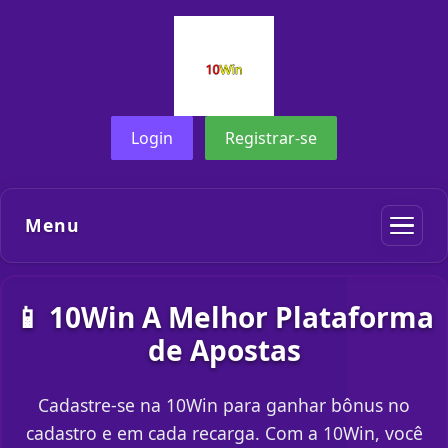
Login
Registrar-se
Menu
📱 10Win A Melhor Plataforma
de Apostas
Cadastre-se na 10Win para ganhar bônus no
cadastro e em cada recarga. Com a 10Win, você