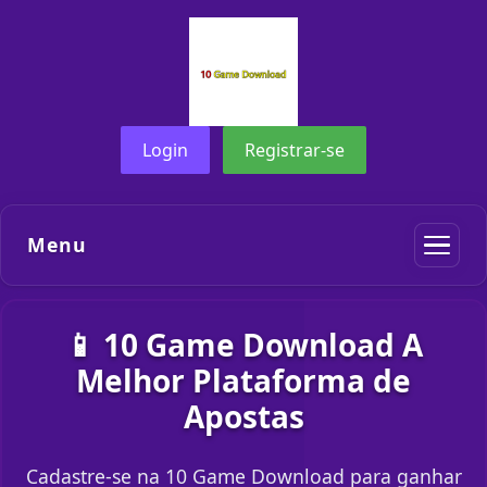
Login
Registrar-se
Menu
📱 10 Game Download A
Melhor Plataforma de
Apostas
Cadastre-se na 10 Game Download para ganhar