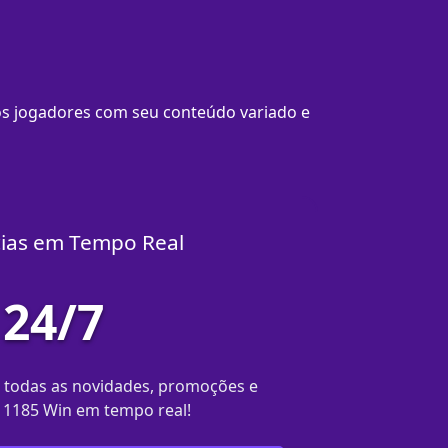
os jogadores com seu conteúdo variado e
cias em Tempo Real
24/7
e todas as novidades, promoções e
 1185 Win em tempo real!