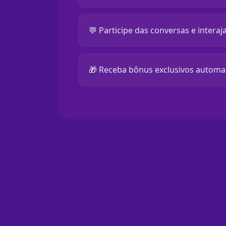
💬 Participe das conversas e interaj
🎁 Receba bônus exclusivos autom