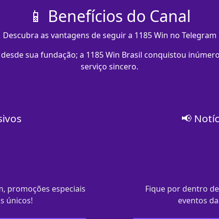
📱 Benefícios do Canal
Descubra as vantagens de seguir a 1185 Win no Telegram
a desde sua fundação; a 1185 Win Brasil conquistou inúmer
serviço sincero.
sivos
📢 Notí
m, promoções especiais
Fique por dentro d
s únicos!
eventos da