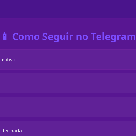
📱 Como Seguir no Telegram
ositivo
erder nada