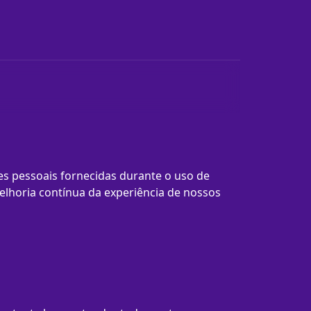
es pessoais fornecidas durante o uso de
elhoria contínua da experiência de nossos