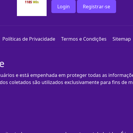
Login
Registrar-se
Políticas de Privacidade
Termos e Condições
Sitemap
de
usuários e está empenhada em proteger todas as informaçõ
os coletados são utilizados exclusivamente para fins de m