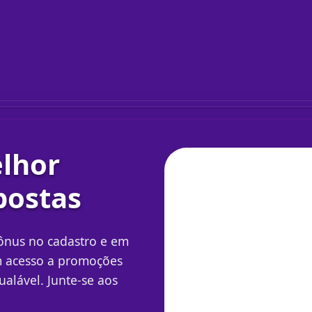
elhor
postas
ônus no cadastro e em
m acesso a promoções
ualável. Junte-se aos