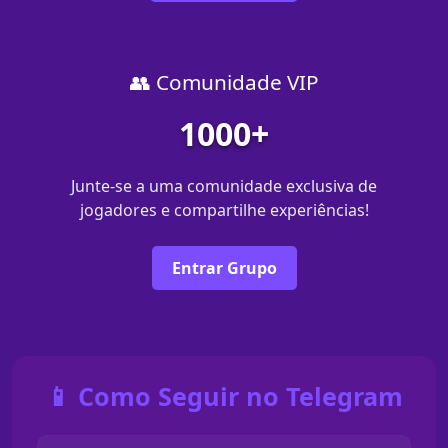
👥 Comunidade VIP
1000+
Junte-se a uma comunidade exclusiva de
jogadores e compartilhe experiências!
Entrar Grupo
📱 Como Seguir no Telegram