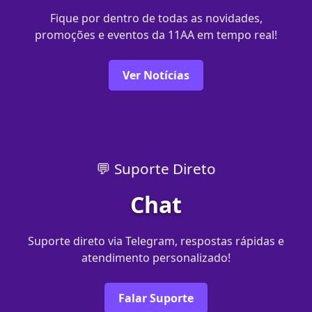
Fique por dentro de todas as novidades,
promoções e eventos da 11AA em tempo real!
Ver Notícias
💬 Suporte Direto
Chat
Suporte direto via Telegram, respostas rápidas e
atendimento personalizado!
Falar Suporte