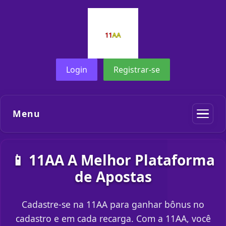
Login
Registrar-se
Menu
📱 11AA A Melhor Plataforma
de Apostas
Cadastre-se na 11AA para ganhar bônus no
cadastro e em cada recarga. Com a 11AA, você