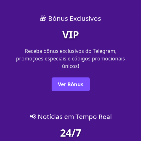
🎁 Bônus Exclusivos
VIP
Receba bônus exclusivos do Telegram,
promoções especiais e códigos promocionais
únicos!
Ver Bônus
📢 Notícias em Tempo Real
24/7