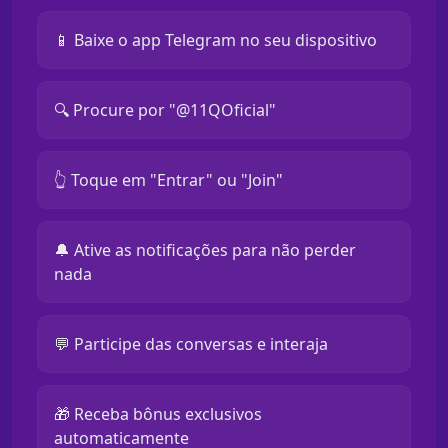
📱 Baixe o app Telegram no seu dispositivo
🔍 Procure por "@11QOficial"
👆 Toque em "Entrar" ou "Join"
🔔 Ative as notificações para não perder
nada
💬 Participe das conversas e interaja
🎁 Receba bônus exclusivos
automaticamente