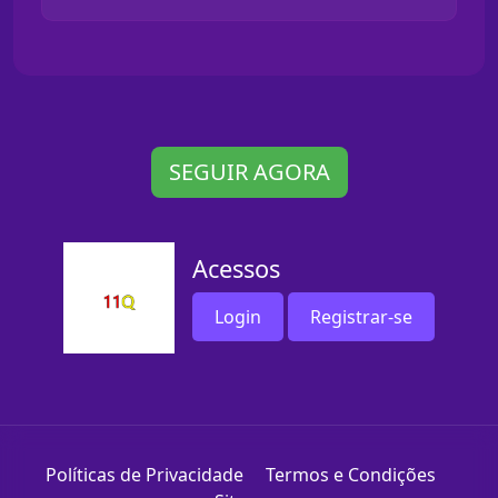
SEGUIR AGORA
Acessos
Login
Registrar-se
Políticas de Privacidade
Termos e Condições