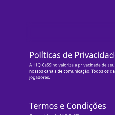
Políticas de Privacida
A 11Q CaSSino valoriza a privacidade de se
nossos canais de comunicação. Todos os dad
jogadores.
Termos e Condições