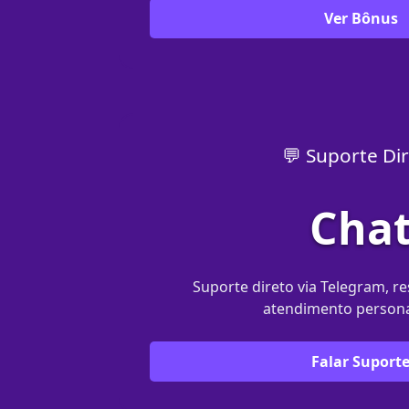
Ver Bônus
💬 Suporte Di
Cha
Suporte direto via Telegram, r
atendimento persona
Falar Suport