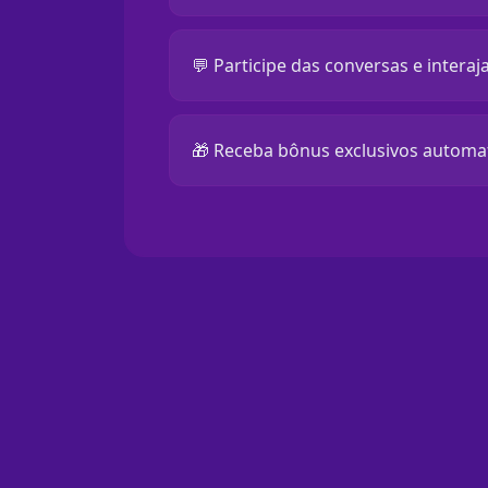
💬 Participe das conversas e interaj
🎁 Receba bônus exclusivos autom