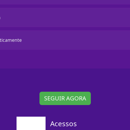
a
aticamente
SEGUIR AGORA
Acessos