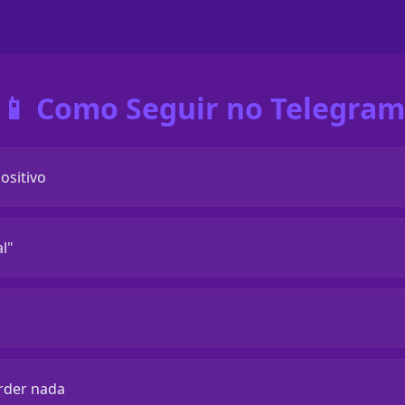
📱 Como Seguir no Telegram
ositivo
l"
erder nada