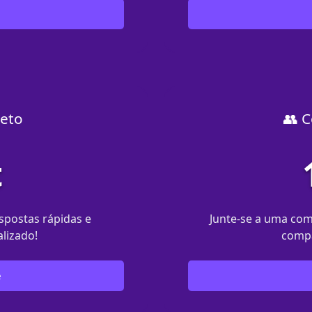
reto
👥 
t
espostas rápidas e
Junte-se a uma com
lizado!
compa
e