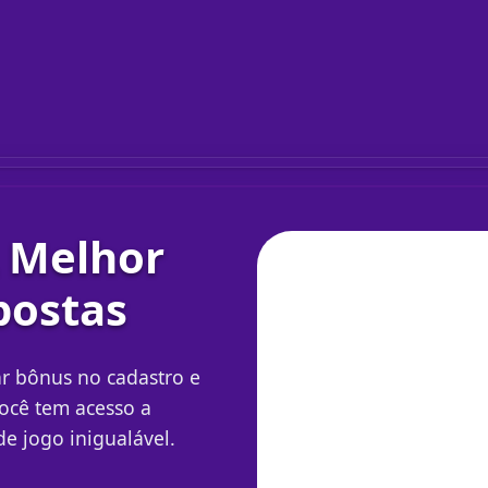
A Melhor
postas
r bônus no cadastro e
ocê tem acesso a
e jogo inigualável.