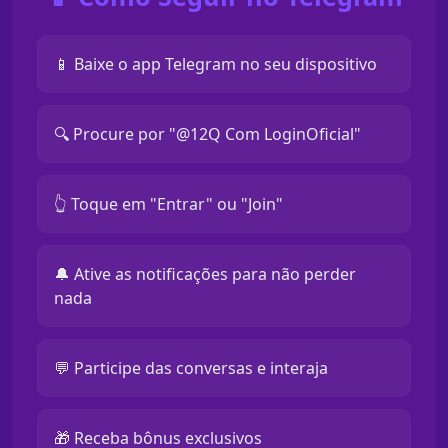
📱 Baixe o app Telegram no seu dispositivo
🔍 Procure por "@12Q Com LoginOficial"
👆 Toque em "Entrar" ou "Join"
🔔 Ative as notificações para não perder
nada
💬 Participe das conversas e interaja
🎁 Receba bônus exclusivos