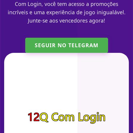
Com Login, você tem acesso a promoções
incríveis e uma experiência de jogo inigualável.
Junte-se aos vencedores agora!
SEGUIR NO TELEGRAM