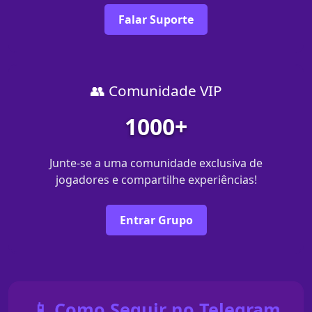
Falar Suporte
👥 Comunidade VIP
1000+
Junte-se a uma comunidade exclusiva de
jogadores e compartilhe experiências!
Entrar Grupo
📱 Como Seguir no Telegram