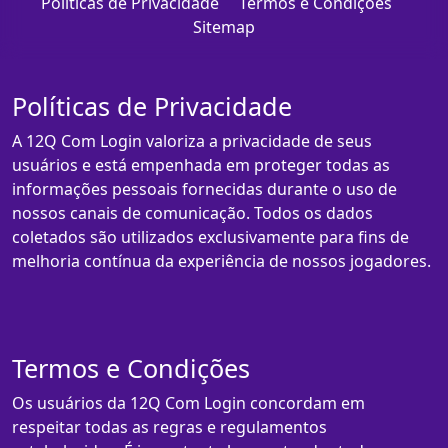
Políticas de Privacidade
Termos e Condições
Sitemap
Políticas de Privacidade
A 12Q Com Login valoriza a privacidade de seus
usuários e está empenhada em proteger todas as
informações pessoais fornecidas durante o uso de
nossos canais de comunicação. Todos os dados
coletados são utilizados exclusivamente para fins de
melhoria contínua da experiência de nossos jogadores.
Termos e Condições
Os usuários da 12Q Com Login concordam em
respeitar todas as regras e regulamentos