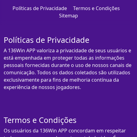
Políticas de Privacidade
Termos e Condições
Sitemap
Políticas de Privacidade
A 136Win APP valoriza a privacidade de seus usuários e
está empenhada em proteger todas as informações
pessoais fornecidas durante o uso de nossos canais de
comunicação. Todos os dados coletados são utilizados
exclusivamente para fins de melhoria contínua da
experiência de nossos jogadores.
Termos e Condições
Os usuários da 136Win APP concordam em respeitar