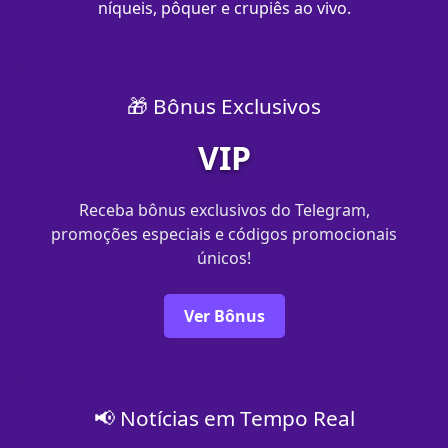
níqueis, pôquer e crupiês ao vivo.
🎁 Bônus Exclusivos
VIP
Receba bônus exclusivos do Telegram,
promoções especiais e códigos promocionais
únicos!
Ver Bônus
📢 Notícias em Tempo Real