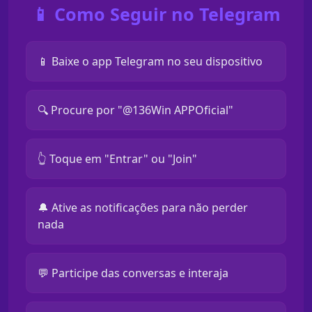
📱 Como Seguir no Telegram
📱 Baixe o app Telegram no seu dispositivo
🔍 Procure por "@136Win APPOficial"
👆 Toque em "Entrar" ou "Join"
🔔 Ative as notificações para não perder
nada
💬 Participe das conversas e interaja