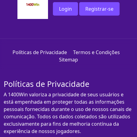
Login
Registrar-se
Políticas de Privacidade
Termos e Condições
Sitemap
Políticas de Privacidade
A 1400Win valoriza a privacidade de seus usuários e
está empenhada em proteger todas as informações
pessoais fornecidas durante o uso de nossos canais de
comunicação. Todos os dados coletados são utilizados
exclusivamente para fins de melhoria contínua da
experiência de nossos jogadores.