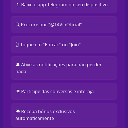
📱 Baixe o app Telegram no seu dispositivo
🔍 Procure por "@14VinOficial"
👆 Toque em "Entrar" ou "Join"
🔔 Ative as notificações para não perder
nada
💬 Participe das conversas e interaja
🎁 Receba bônus exclusivos
automaticamente