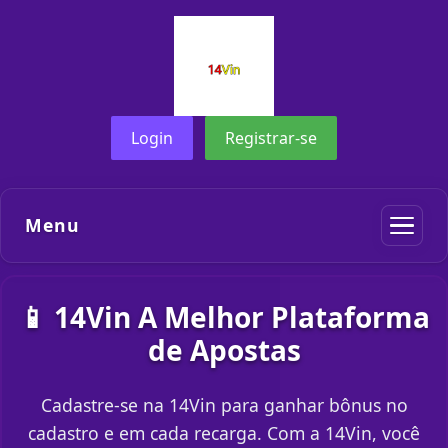
Login
Registrar-se
Menu
📱 14Vin A Melhor Plataforma
de Apostas
Cadastre-se na 14Vin para ganhar bônus no
cadastro e em cada recarga. Com a 14Vin, você