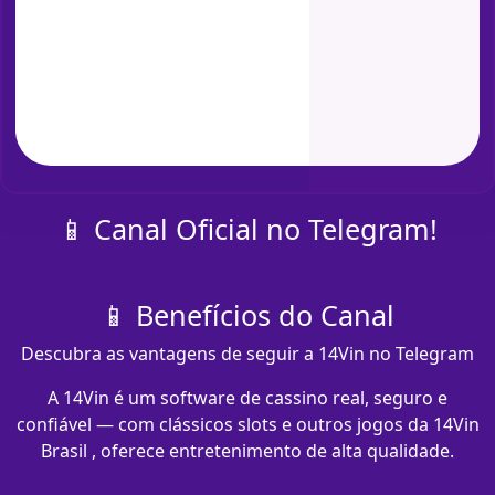
📱 Canal Oficial no Telegram!
📱 Benefícios do Canal
Descubra as vantagens de seguir a 14Vin no Telegram
A 14Vin é um software de cassino real, seguro e
confiável — com clássicos slots e outros jogos da 14Vin
Brasil , oferece entretenimento de alta qualidade.