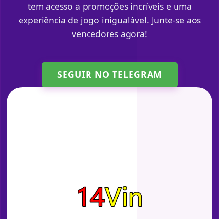
tem acesso a promoções incríveis e uma
experiência de jogo inigualável. Junte-se aos
vencedores agora!
SEGUIR NO TELEGRAM