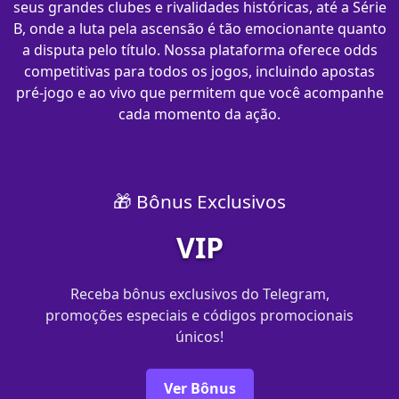
seus grandes clubes e rivalidades históricas, até a Série
B, onde a luta pela ascensão é tão emocionante quanto
a disputa pelo título. Nossa plataforma oferece odds
competitivas para todos os jogos, incluindo apostas
pré-jogo e ao vivo que permitem que você acompanhe
cada momento da ação.
🎁 Bônus Exclusivos
VIP
Receba bônus exclusivos do Telegram,
promoções especiais e códigos promocionais
únicos!
Ver Bônus