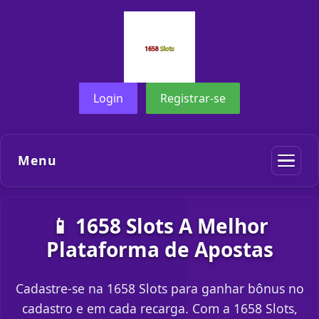
Login
Registrar-se
Menu
📱 1658 Slots A Melhor
Plataforma de Apostas
Cadastre-se na 1658 Slots para ganhar bônus no
cadastro e em cada recarga. Com a 1658 Slots,