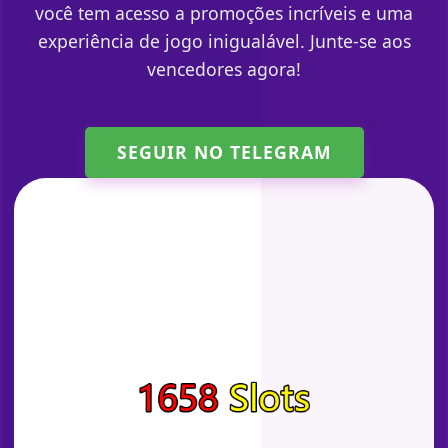
você tem acesso a promoções incríveis e uma
experiência de jogo inigualável. Junte-se aos
vencedores agora!
SEGUIR NO TELEGRAM