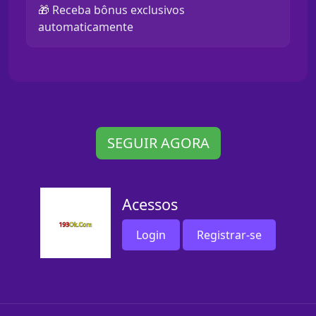
🎁 Receba bônus exclusivos
automaticamente
SEGUIR AGORA
Acessos
Login
Registrar-se