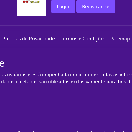
Login
Registrar-se
Políticas de Privacidade
Termos e Condições
Sitemap
de
seus usuários e está empenhada em proteger todas as info
dados coletados são utilizados exclusivamente para fins d