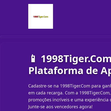
📱 1998Tiger.Co
Plataforma de A
Cadastre-se na 1998Tiger.Com para gan
em cada recarga. Com a 1998Tiger.Com,
promoções incríveis e uma experiência d
Junte-se aos vencedores agora!