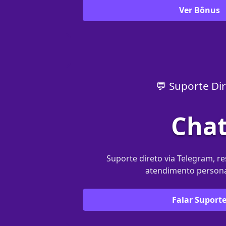
Ver Bônus
💬 Suporte Di
Cha
Suporte direto via Telegram, r
atendimento persona
Falar Suport