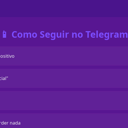
📱 Como Seguir no Telegram
ositivo
ial"
erder nada