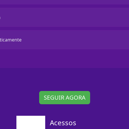
a
aticamente
SEGUIR AGORA
Acessos