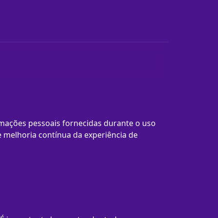
rmações pessoais fornecidas durante o uso
e melhoria contínua da experiência de