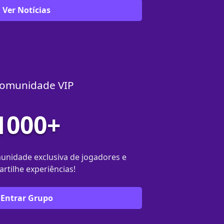
Ver Notícias
Comunidade VIP
1000+
unidade exclusiva de jogadores e
rtilhe experiências!
Entrar Grupo