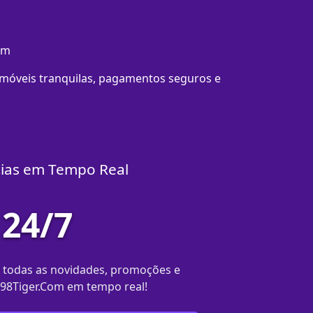
am
e móveis tranquilas, pagamentos seguros e
cias em Tempo Real
24/7
e todas as novidades, promoções e
998Tiger.Com em tempo real!