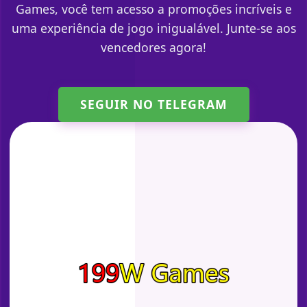
Games, você tem acesso a promoções incríveis e
uma experiência de jogo inigualável. Junte-se aos
vencedores agora!
SEGUIR NO TELEGRAM