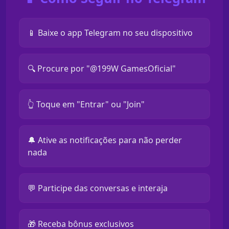
📱 Baixe o app Telegram no seu dispositivo
🔍 Procure por "@199W GamesOficial"
👆 Toque em "Entrar" ou "Join"
🔔 Ative as notificações para não perder
nada
💬 Participe das conversas e interaja
🎁 Receba bônus exclusivos