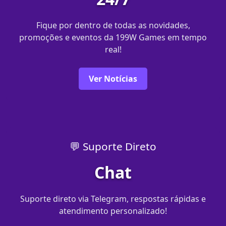
Fique por dentro de todas as novidades,
promoções e eventos da 199W Games em tempo
real!
Ver Notícias
💬 Suporte Direto
Chat
Suporte direto via Telegram, respostas rápidas e
atendimento personalizado!