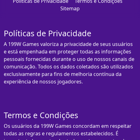
Políticas de Privacidade
Termos e Condições
Sitemap
Políticas de Privacidade
A 199W Games valoriza a privacidade de seus usuários
e está empenhada em proteger todas as informações
pessoais fornecidas durante o uso de nossos canais de
comunicação. Todos os dados coletados são utilizados
exclusivamente para fins de melhoria contínua da
experiência de nossos jogadores.
Termos e Condições
Os usuários da 199W Games concordam em respeitar
todas as regras e regulamentos estabelecidos. É