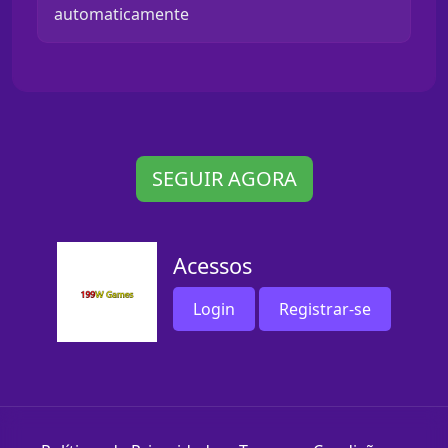
automaticamente
SEGUIR AGORA
Acessos
Login
Registrar-se