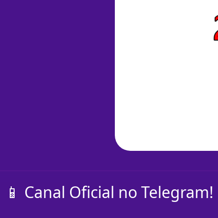
📱 Canal Oficial no Telegram!