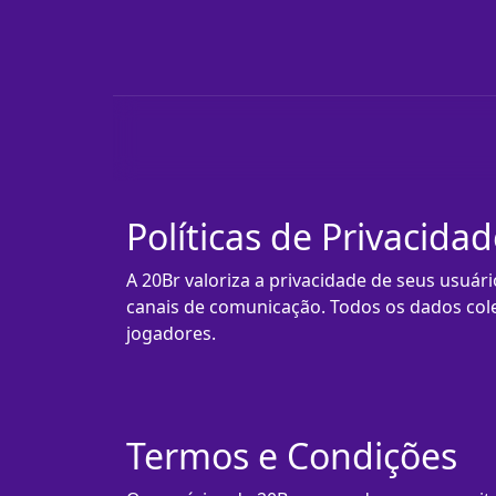
Políticas de Privacida
A 20Br valoriza a privacidade de seus usuá
canais de comunicação. Todos os dados cole
jogadores.
Termos e Condições