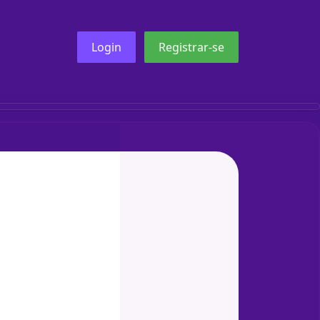
Login
Registrar-se