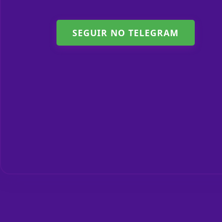
SEGUIR NO TELEGRAM