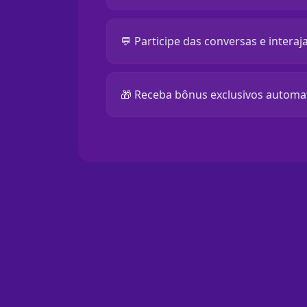
💬 Participe das conversas e interaj
🎁 Receba bônus exclusivos autom