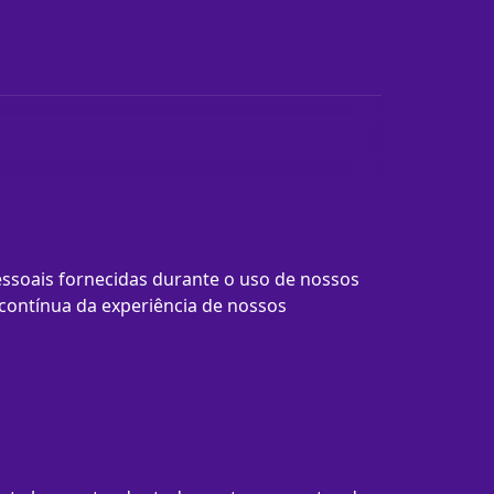
essoais fornecidas durante o uso de nossos
 contínua da experiência de nossos