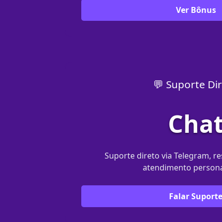
Ver Bônus
💬 Suporte Di
Cha
Suporte direto via Telegram, r
atendimento persona
Falar Suport