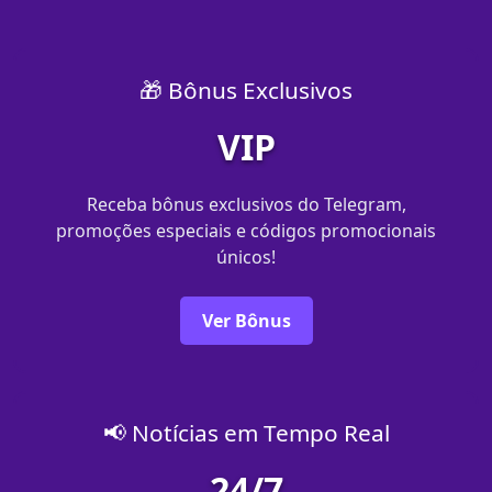
🎁 Bônus Exclusivos
VIP
Receba bônus exclusivos do Telegram,
promoções especiais e códigos promocionais
únicos!
Ver Bônus
📢 Notícias em Tempo Real
24/7