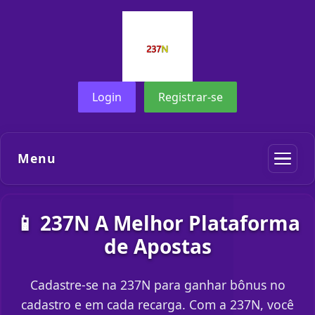
Login
Registrar-se
Menu
📱 237N A Melhor Plataforma
de Apostas
Cadastre-se na 237N para ganhar bônus no
cadastro e em cada recarga. Com a 237N, você