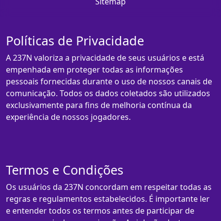
Sitemap
Políticas de Privacidade
A 237N valoriza a privacidade de seus usuários e está
empenhada em proteger todas as informações
pessoais fornecidas durante o uso de nossos canais de
comunicação. Todos os dados coletados são utilizados
exclusivamente para fins de melhoria contínua da
experiência de nossos jogadores.
Termos e Condições
Os usuários da 237N concordam em respeitar todas as
regras e regulamentos estabelecidos. É importante ler
e entender todos os termos antes de participar de