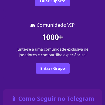
Falar Suporte
👥 Comunidade VIP
1000+
Junte-se a uma comunidade exclusiva de
jogadores e compartilhe experiências!
Entrar Grupo
📱 Como Seguir no Telegram