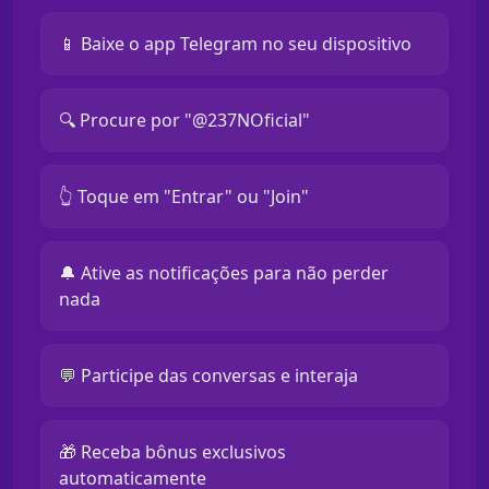
📱 Baixe o app Telegram no seu dispositivo
🔍 Procure por "@237NOficial"
👆 Toque em "Entrar" ou "Join"
🔔 Ative as notificações para não perder
nada
💬 Participe das conversas e interaja
🎁 Receba bônus exclusivos
automaticamente