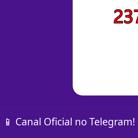
📱 Canal Oficial no Telegram!