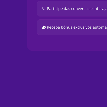
💬 Participe das conversas e interaj
🎁 Receba bônus exclusivos autom