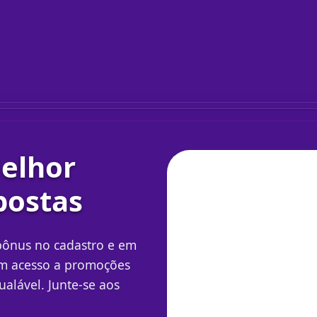
elhor
postas
bônus no cadastro e em
em acesso a promoções
ualável. Junte-se aos