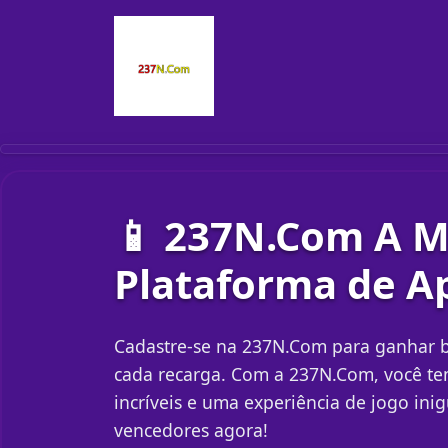
📱 237N.Com A M
Plataforma de A
Cadastre-se na 237N.Com para ganhar 
cada recarga. Com a 237N.Com, você t
incríveis e uma experiência de jogo inig
vencedores agora!