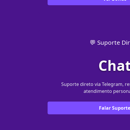
💬 Suporte Di
Cha
Suporte direto via Telegram, r
atendimento persona
Falar Suport