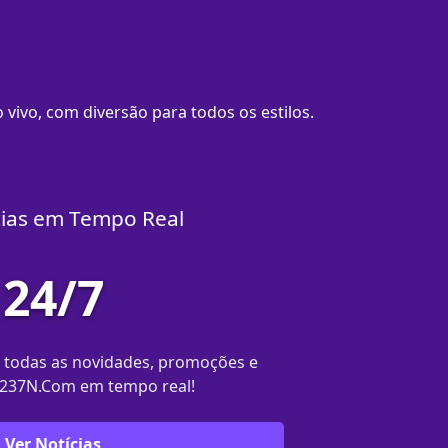
vivo, com diversão para todos os estilos.
cias em Tempo Real
24/7
e todas as novidades, promoções e
 237N.Com em tempo real!
Ver Notícias