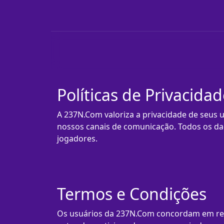
Políticas de Privacida
A 237N.Com valoriza a privacidade de seus
nossos canais de comunicação. Todos os dad
jogadores.
Termos e Condições
Os usuários da 237N.Com concordam em resp