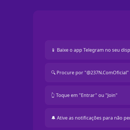
📱 Baixe o app Telegram no seu disp
🔍 Procure por "@237N.ComOficial"
👆 Toque em "Entrar" ou "Join"
🔔 Ative as notificações para não p