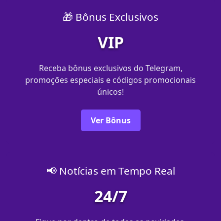
🎁 Bônus Exclusivos
VIP
Receba bônus exclusivos do Telegram,
promoções especiais e códigos promocionais
únicos!
Ver Bônus
📢 Notícias em Tempo Real
24/7