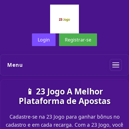
Login
Registrar-se
Menu
📱 23 Jogo A Melhor
Plataforma de Apostas
Cadastre-se na 23 Jogo para ganhar bônus no
cadastro e em cada recarga. Com a 23 Jogo, você