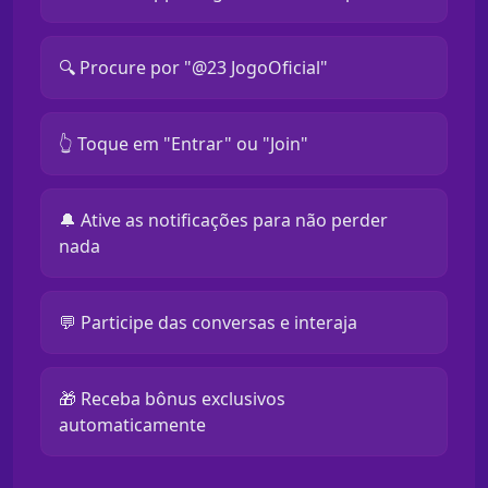
🔍 Procure por "@23 JogoOficial"
👆 Toque em "Entrar" ou "Join"
🔔 Ative as notificações para não perder
nada
💬 Participe das conversas e interaja
🎁 Receba bônus exclusivos
automaticamente