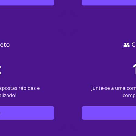
reto
👥 
t
espostas rápidas e
Junte-se a uma com
lizado!
compa
e