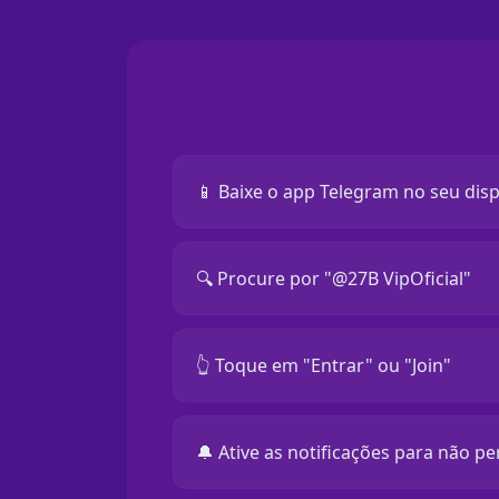
📱 Baixe o app Telegram no seu disp
🔍 Procure por "@27B VipOficial"
👆 Toque em "Entrar" ou "Join"
🔔 Ative as notificações para não p