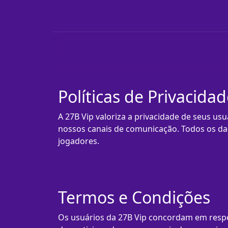
Políticas de Privacida
A 27B Vip valoriza a privacidade de seus u
nossos canais de comunicação. Todos os dad
jogadores.
Termos e Condições
Os usuários da 27B Vip concordam em respei