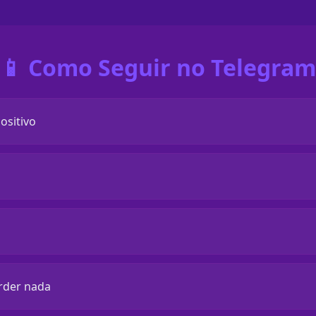
📱 Como Seguir no Telegram
ositivo
erder nada