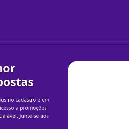
hor
postas
nus no cadastro e em
 acesso a promoções
ualável. Junte-se aos