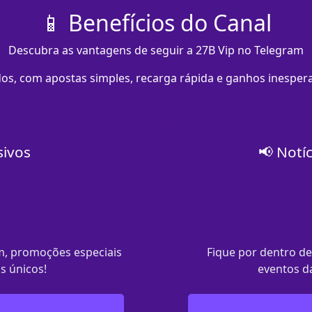
📱 Benefícios do Canal
Descubra as vantagens de seguir a 27B Vip no Telegram
dos, com apostas simples, recarga rápida e ganhos inespera
sivos
📢 Notí
m, promoções especiais
Fique por dentro d
s únicos!
eventos d