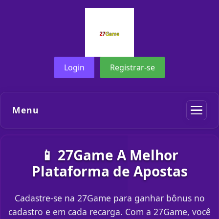
Login
Registrar-se
Menu
📱 27Game A Melhor
Plataforma de Apostas
Cadastre-se na 27Game para ganhar bônus no
cadastro e em cada recarga. Com a 27Game, você