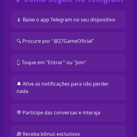
📱 Baixe o app Telegram no seu dispositivo
🔍 Procure por "@27GameOficial"
👆 Toque em "Entrar" ou "Join"
🔔 Ative as notificações para não perder
nada
💬 Participe das conversas e interaja
🎁 Receba bônus exclusivos