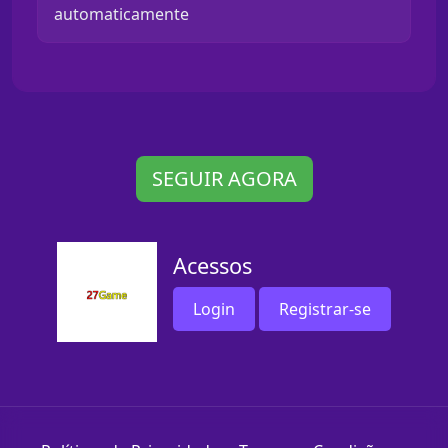
automaticamente
SEGUIR AGORA
Acessos
Login
Registrar-se