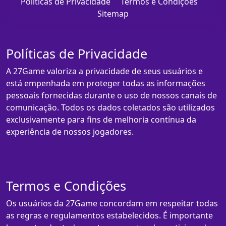
Políticas de Privacidade
Termos e Condições
Sitemap
Políticas de Privacidade
A 27Game valoriza a privacidade de seus usuários e
está empenhada em proteger todas as informações
pessoais fornecidas durante o uso de nossos canais de
comunicação. Todos os dados coletados são utilizados
exclusivamente para fins de melhoria contínua da
experiência de nossos jogadores.
Termos e Condições
Os usuários da 27Game concordam em respeitar todas
as regras e regulamentos estabelecidos. É importante