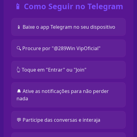
📱 Como Seguir no Telegram
📱 Baixe o app Telegram no seu dispositivo
🔍 Procure por "@289Win VipOficial"
👆 Toque em "Entrar" ou "Join"
🔔 Ative as notificações para não perder
nada
💬 Participe das conversas e interaja