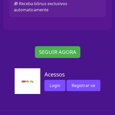
🎁 Receba bônus exclusivos
automaticamente
SEGUIR AGORA
Acessos
Login
Registrar-se