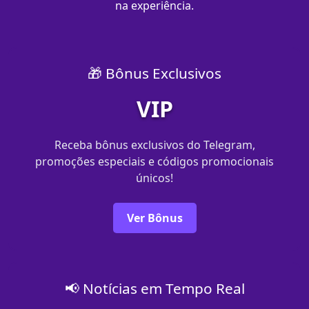
na experiência.
🎁 Bônus Exclusivos
VIP
Receba bônus exclusivos do Telegram,
promoções especiais e códigos promocionais
únicos!
Ver Bônus
📢 Notícias em Tempo Real