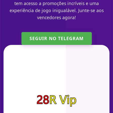
tem acesso a promoções incríveis e uma
experiência de jogo inigualável. Junte-se aos
vencedores agora!
SEGUIR NO TELEGRAM