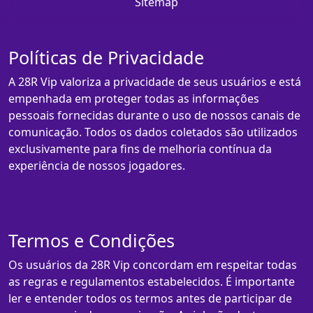
Sitemap
Políticas de Privacidade
A 28R Vip valoriza a privacidade de seus usuários e está
empenhada em proteger todas as informações
pessoais fornecidas durante o uso de nossos canais de
comunicação. Todos os dados coletados são utilizados
exclusivamente para fins de melhoria contínua da
experiência de nossos jogadores.
Termos e Condições
Os usuários da 28R Vip concordam em respeitar todas
as regras e regulamentos estabelecidos. É importante
ler e entender todos os termos antes de participar de