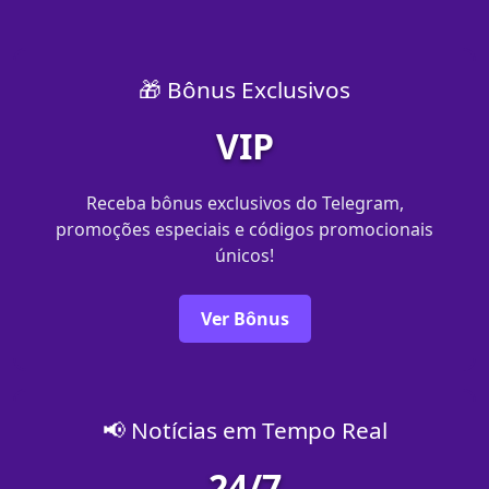
🎁 Bônus Exclusivos
VIP
Receba bônus exclusivos do Telegram,
promoções especiais e códigos promocionais
únicos!
Ver Bônus
📢 Notícias em Tempo Real
24/7