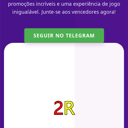
promoções incríveis e uma experiência de jogo
inigualável. Junte-se aos vencedores agora!
SEGUIR NO TELEGRAM