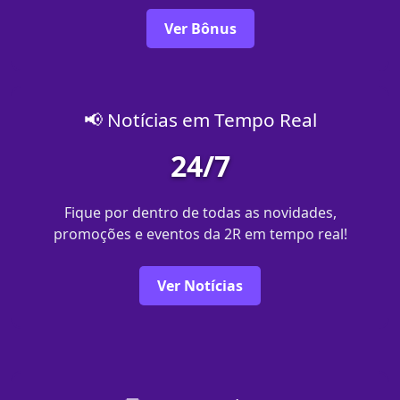
Ver Bônus
📢 Notícias em Tempo Real
24/7
Fique por dentro de todas as novidades,
promoções e eventos da 2R em tempo real!
Ver Notícias