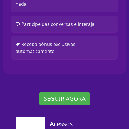
nada
💬 Participe das conversas e interaja
🎁 Receba bônus exclusivos
automaticamente
SEGUIR AGORA
Acessos