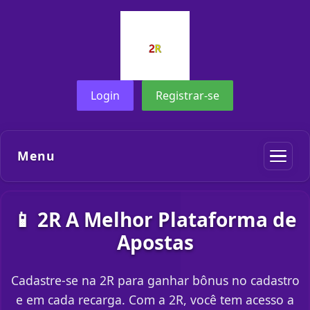
Login
Registrar-se
Menu
📱 2R A Melhor Plataforma de
Apostas
Cadastre-se na 2R para ganhar bônus no cadastro
e em cada recarga. Com a 2R, você tem acesso a