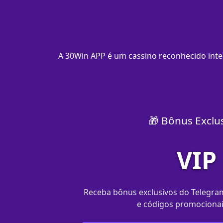
A 30Win APP é um cassino reconhecido inte
🎁 Bônus Exclu
VIP
Receba bônus exclusivos do Telegra
e códigos promocionai