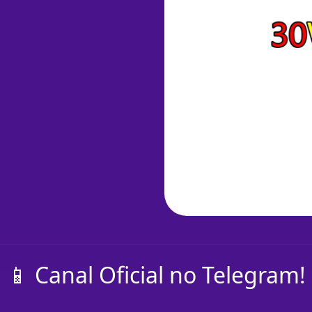
📱 Canal Oficial no Telegram!