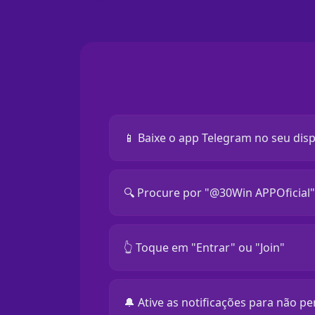
📱 Baixe o app Telegram no seu disp
🔍 Procure por "@30Win APPOficial"
👆 Toque em "Entrar" ou "Join"
🔔 Ative as notificações para não p