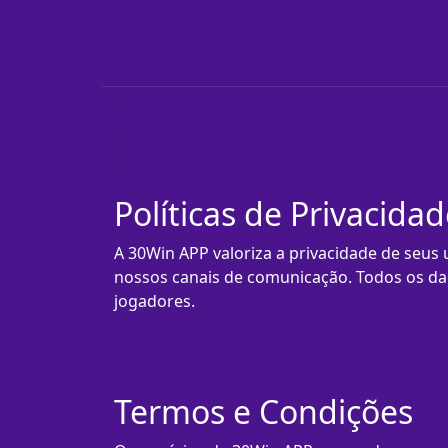
Políticas de Privacida
A 30Win APP valoriza a privacidade de seus
nossos canais de comunicação. Todos os dad
jogadores.
Termos e Condições