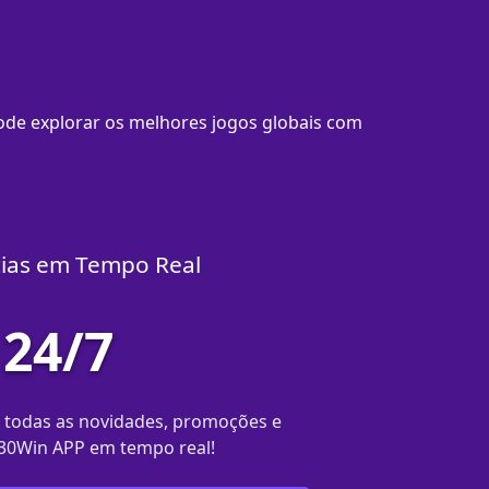
m
ode explorar os melhores jogos globais com
cias em Tempo Real
24/7
e todas as novidades, promoções e
30Win APP em tempo real!