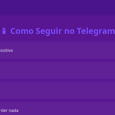
📱 Como Seguir no Telegram
ositivo
erder nada