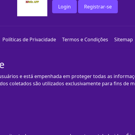
Login
Registrar-se
Políticas de Privacidade
Termos e Condições
Sitemap
de
 usuários e está empenhada em proteger todas as informaç
os coletados são utilizados exclusivamente para fins de m