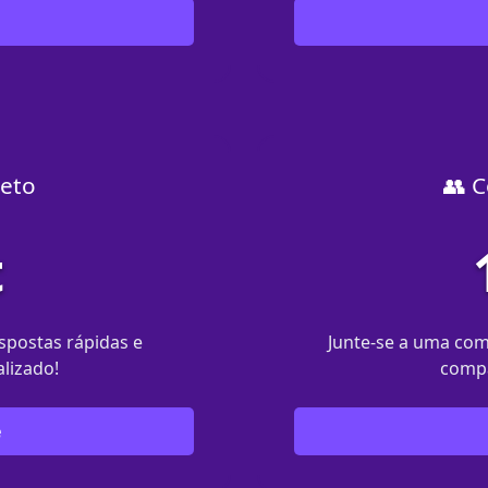
reto
👥 
t
espostas rápidas e
Junte-se a uma com
lizado!
compa
e