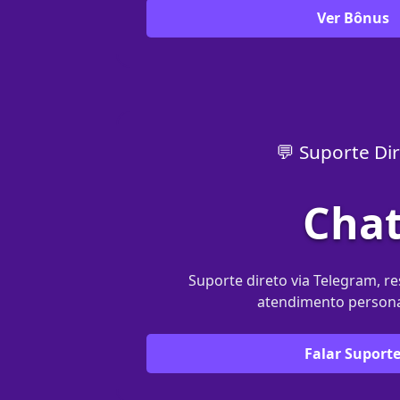
Ver Bônus
💬 Suporte Di
Cha
Suporte direto via Telegram, r
atendimento persona
Falar Suport