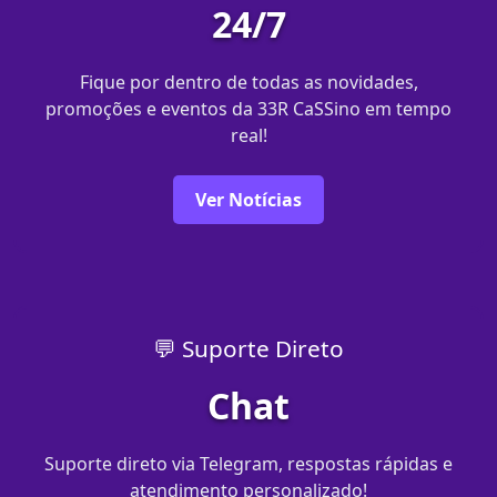
24/7
Fique por dentro de todas as novidades,
promoções e eventos da 33R CaSSino em tempo
real!
Ver Notícias
💬 Suporte Direto
Chat
Suporte direto via Telegram, respostas rápidas e
atendimento personalizado!