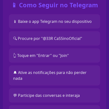
📱 Como Seguir no Telegram
📱 Baixe o app Telegram no seu dispositivo
🔍 Procure por "@33R CaSSinoOficial"
👆 Toque em "Entrar" ou "Join"
🔔 Ative as notificações para não perder
nada
💬 Participe das conversas e interaja