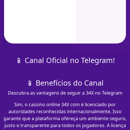
📱 Canal Oficial no Telegram!
📱 Benefícios do Canal
Descubra as vantagens de seguir a 34X no Telegram
Sim, o cassino online 34X com​ é licenciado por
autoridades reconhecidas internacionalmente. Isso
garante que a plataforma ofereça um ambiente seguro,
justo e transparente para todos os jogadores. A licença