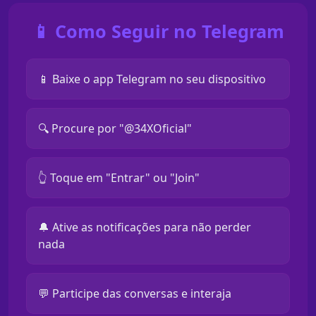
📱 Como Seguir no Telegram
📱 Baixe o app Telegram no seu dispositivo
🔍 Procure por "@34XOficial"
👆 Toque em "Entrar" ou "Join"
🔔 Ative as notificações para não perder
nada
💬 Participe das conversas e interaja