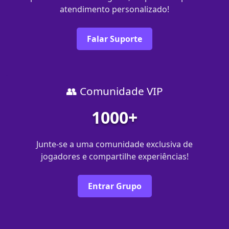
atendimento personalizado!
Falar Suporte
👥 Comunidade VIP
1000+
Junte-se a uma comunidade exclusiva de
jogadores e compartilhe experiências!
Entrar Grupo