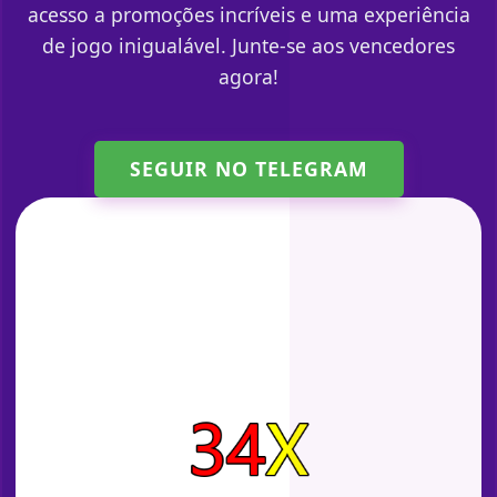
acesso a promoções incríveis e uma experiência
de jogo inigualável. Junte-se aos vencedores
agora!
SEGUIR NO TELEGRAM