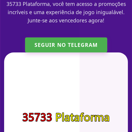
35733 Plataforma, você tem acesso a promoções
incríveis e uma experiência de jogo inigualável.
Junte-se aos vencedores agora!
SEGUIR NO TELEGRAM