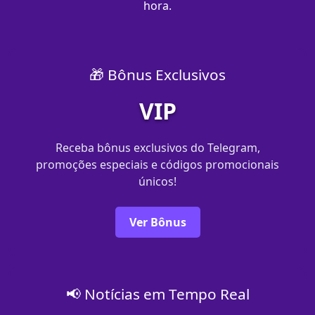
hora.
🎁 Bônus Exclusivos
VIP
Receba bônus exclusivos do Telegram,
promoções especiais e códigos promocionais
únicos!
Ver Bônus
📢 Notícias em Tempo Real