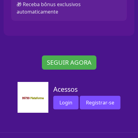
🎁 Receba bônus exclusivos
automaticamente
SEGUIR AGORA
Acessos
Login
Registrar-se