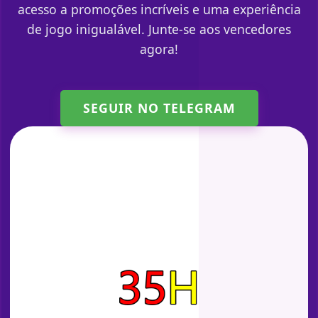
acesso a promoções incríveis e uma experiência
de jogo inigualável. Junte-se aos vencedores
agora!
SEGUIR NO TELEGRAM