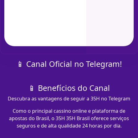
📱 Canal Oficial no Telegram!
📱 Benefícios do Canal
Descubra as vantagens de seguir a 35H no Telegram
Como o principal cassino online e plataforma de
apostas do Brasil, o 35H 35H Brasil oferece serviços
seguros e de alta qualidade 24 horas por dia.