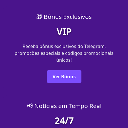
🎁 Bônus Exclusivos
VIP
Receba bônus exclusivos do Telegram,
promoções especiais e códigos promocionais
únicos!
Ver Bônus
📢 Notícias em Tempo Real
24/7