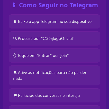
📱 Como Seguir no Telegram
📱 Baixe o app Telegram no seu dispositivo
🔍 Procure por "@365JogoOficial"
👆 Toque em "Entrar" ou "Join"
🔔 Ative as notificações para não perder
nada
💬 Participe das conversas e interaja