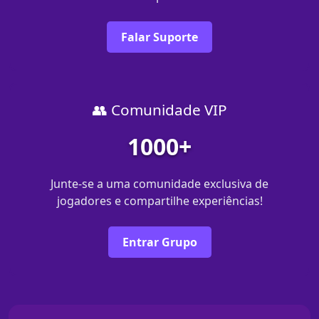
Falar Suporte
👥 Comunidade VIP
1000+
Junte-se a uma comunidade exclusiva de
jogadores e compartilhe experiências!
Entrar Grupo