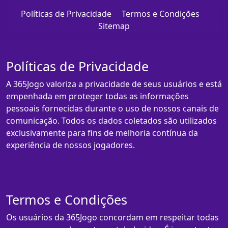
Políticas de Privacidade
Termos e Condições
Sitemap
Políticas de Privacidade
A 365Jogo valoriza a privacidade de seus usuários e está
empenhada em proteger todas as informações
pessoais fornecidas durante o uso de nossos canais de
comunicação. Todos os dados coletados são utilizados
exclusivamente para fins de melhoria contínua da
experiência de nossos jogadores.
Termos e Condições
Os usuários da 365Jogo concordam em respeitar todas