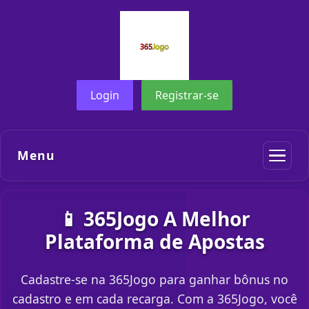
Login
Registrar-se
Menu
📱 365Jogo A Melhor
Plataforma de Apostas
Cadastre-se na 365Jogo para ganhar bônus no
cadastro e em cada recarga. Com a 365Jogo, você