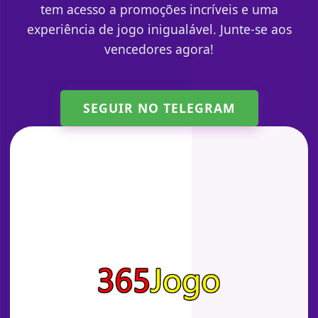
tem acesso a promoções incríveis e uma
experiência de jogo inigualável. Junte-se aos
vencedores agora!
SEGUIR NO TELEGRAM