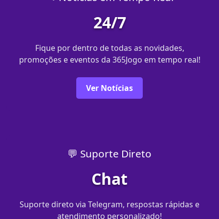
24/7
Fique por dentro de todas as novidades,
promoções e eventos da 365Jogo em tempo real!
Ver Notícias
💬 Suporte Direto
Chat
Suporte direto via Telegram, respostas rápidas e
atendimento personalizado!