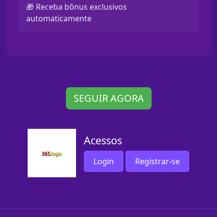
🎁 Receba bônus exclusivos
automaticamente
SEGUIR AGORA
Acessos
Login
Registrar-se