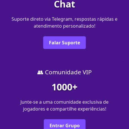
Chat
Suporte direto via Telegram, respostas rápidas e
atendimento personalizado!
Falar Suporte
👥 Comunidade VIP
1000+
Junte-se a uma comunidade exclusiva de
jogadores e compartilhe experiências!
Entrar Grupo