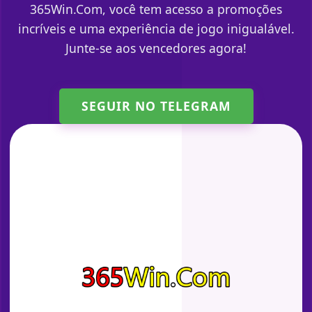
365Win.Com, você tem acesso a promoções
incríveis e uma experiência de jogo inigualável.
Junte-se aos vencedores agora!
SEGUIR NO TELEGRAM