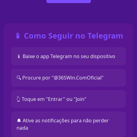
📱 Como Seguir no Telegram
📱 Baixe o app Telegram no seu dispositivo
🔍 Procure por "@365Win.ComOficial"
👆 Toque em "Entrar" ou "Join"
🔔 Ative as notificações para não perder
nada