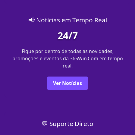
📢 Notícias em Tempo Real
24/7
Fique por dentro de todas as novidades,
promoções e eventos da 365Win.Com em tempo
real!
Ver Notícias
💬 Suporte Direto