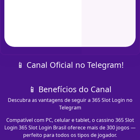
📱 Canal Oficial no Telegram!
📱 Benefícios do Canal
Descubra as vantagens de seguir a 365 Slot Login no
Telegram
Compatível com PC, celular e tablet, o cassino 365 Slot
Login 365 Slot Login Brasil oferece mais de 300 jogos —
perfeito para todos os tipos de jogador.