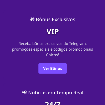
🎁 Bônus Exclusivos
VIP
Receba bônus exclusivos do Telegram,
promoções especiais e códigos promocionais
únicos!
Ver Bônus
📢 Notícias em Tempo Real
24/7