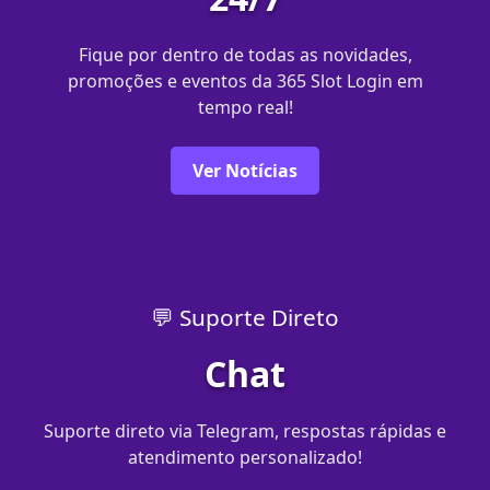
Fique por dentro de todas as novidades,
promoções e eventos da 365 Slot Login em
tempo real!
Ver Notícias
💬 Suporte Direto
Chat
Suporte direto via Telegram, respostas rápidas e
atendimento personalizado!