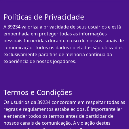
Políticas de Privacidade
A 39234 valoriza a privacidade de seus usuários e está
empenhada em proteger todas as informações
pessoais fornecidas durante o uso de nossos canais de
comunicação. Todos os dados coletados são utilizados
exclusivamente para fins de melhoria contínua da
experiência de nossos jogadores.
Termos e Condições
Os usuários da 39234 concordam em respeitar todas as
regras e regulamentos estabelecidos. É importante ler
e entender todos os termos antes de participar de
nossos canais de comunicação. A violação destes