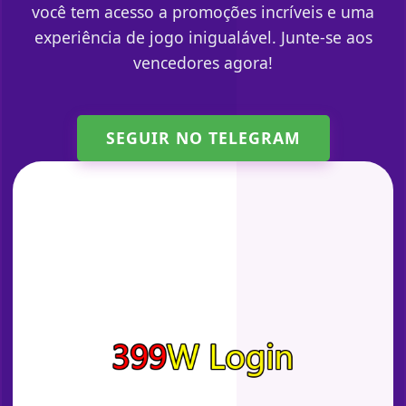
você tem acesso a promoções incríveis e uma
experiência de jogo inigualável. Junte-se aos
vencedores agora!
SEGUIR NO TELEGRAM