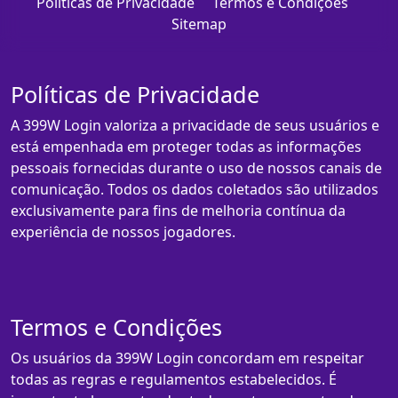
Políticas de Privacidade
Termos e Condições
Sitemap
Políticas de Privacidade
A 399W Login valoriza a privacidade de seus usuários e
está empenhada em proteger todas as informações
pessoais fornecidas durante o uso de nossos canais de
comunicação. Todos os dados coletados são utilizados
exclusivamente para fins de melhoria contínua da
experiência de nossos jogadores.
Termos e Condições
Os usuários da 399W Login concordam em respeitar
todas as regras e regulamentos estabelecidos. É