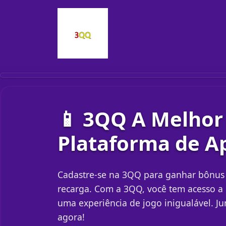
📱 3QQ A Melhor
Plataforma de A
Cadastre-se na 3QQ para ganhar bônus
recarga. Com a 3QQ, você tem acesso a 
uma experiência de jogo inigualável. J
agora!