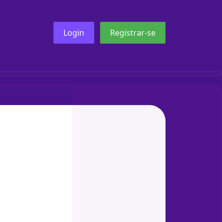
Login
Registrar-se