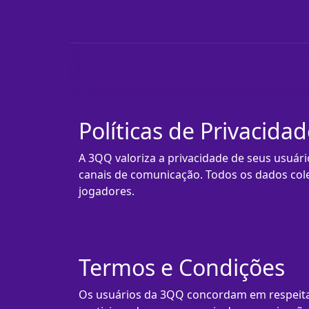
Políticas de Privacida
A 3QQ valoriza a privacidade de seus usuá
canais de comunicação. Todos os dados cole
jogadores.
Termos e Condições
Os usuários da 3QQ concordam em respeitar