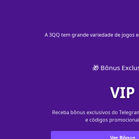
A 3QQ tem grande variedade de jogos e 
🎁 Bônus Exclu
VIP
Receba bônus exclusivos do Telegra
e códigos promocionai
Ver Bônus