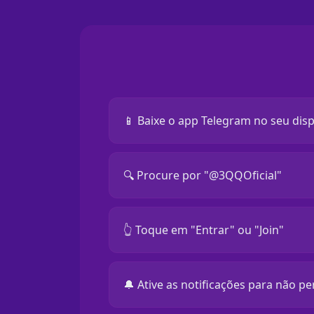
📱 Baixe o app Telegram no seu disp
🔍 Procure por "@3QQOficial"
👆 Toque em "Entrar" ou "Join"
🔔 Ative as notificações para não p