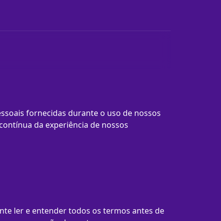
ssoais fornecidas durante o uso de nossos
 contínua da experiência de nossos
te ler e entender todos os termos antes de