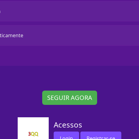
a
aticamente
SEGUIR AGORA
Acessos
Login
Registrar-se