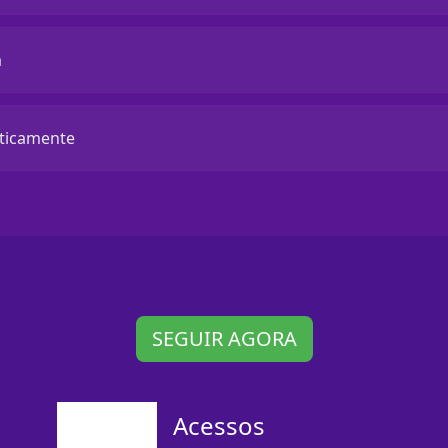
a
aticamente
SEGUIR AGORA
Acessos