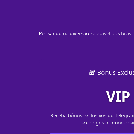
Pensando na diversão saudável dos brasile
🎁 Bônus Exclu
VIP
Receba bônus exclusivos do Telegra
e códigos promocionai