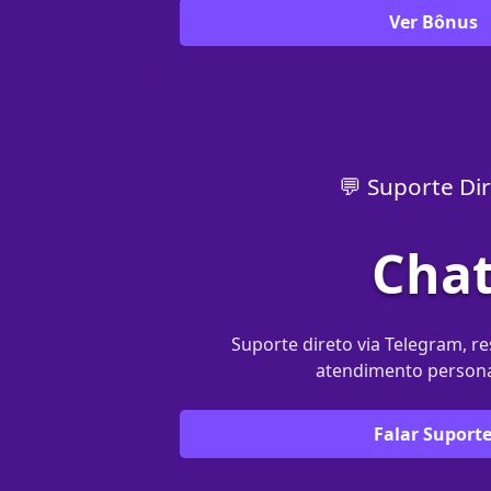
Ver Bônus
💬 Suporte Di
Cha
Suporte direto via Telegram, r
atendimento persona
Falar Suport