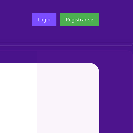
Login
Registrar-se