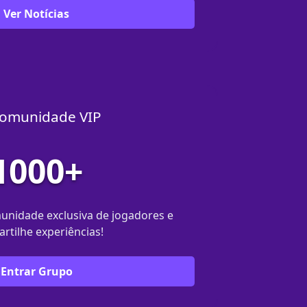
Ver Notícias
Comunidade VIP
1000+
unidade exclusiva de jogadores e
rtilhe experiências!
Entrar Grupo