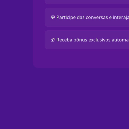
💬 Participe das conversas e interaj
🎁 Receba bônus exclusivos autom