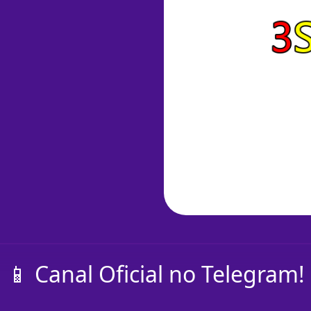
📱 Canal Oficial no Telegram!