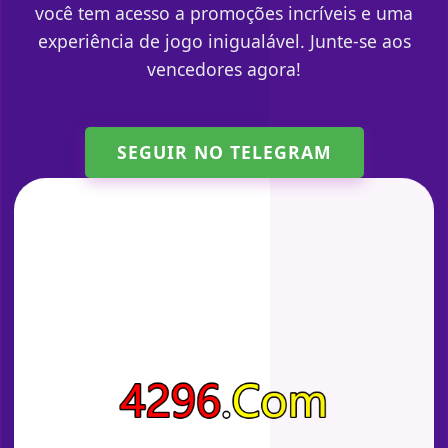
você tem acesso a promoções incríveis e uma
experiência de jogo inigualável. Junte-se aos
vencedores agora!
SEGUIR NO TELEGRAM