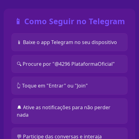
📱 Como Seguir no Telegram
📱 Baixe o app Telegram no seu dispositivo
🔍 Procure por "@4296 PlataformaOficial"
👆 Toque em "Entrar" ou "Join"
🔔 Ative as notificações para não perder
nada
💬 Participe das conversas e interaja