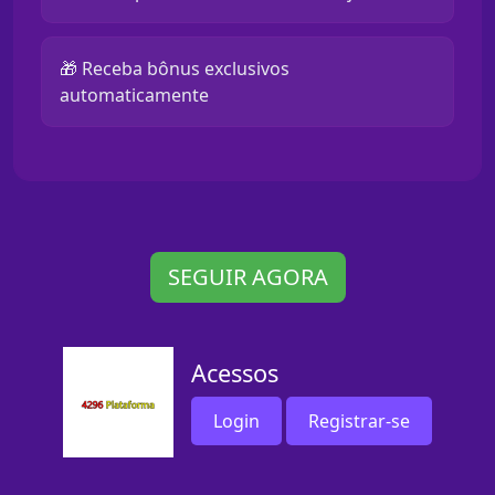
🎁 Receba bônus exclusivos
automaticamente
SEGUIR AGORA
Acessos
Login
Registrar-se