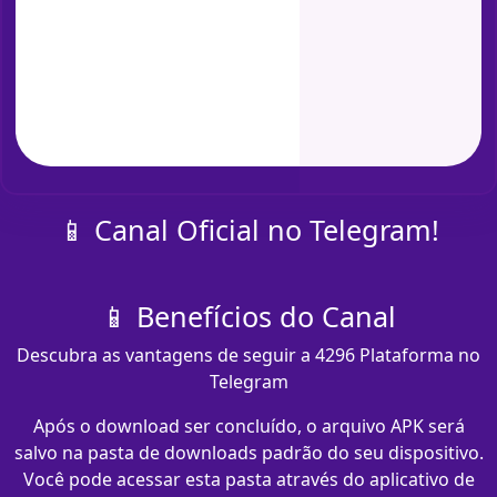
📱 Canal Oficial no Telegram!
📱 Benefícios do Canal
Descubra as vantagens de seguir a 4296 Plataforma no
Telegram
Após o download ser concluído, o arquivo APK será
salvo na pasta de downloads padrão do seu dispositivo.
Você pode acessar esta pasta através do aplicativo de