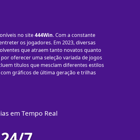
níveis no site
444Win
. Com a constante
ntreter os jogadores. Em 2023, diversas
volventes que atraem tanto novatos quanto
por oferecer uma seleção variada de jogos
cluem títulos que mesclam diferentes estilos
com gráficos de última geração e trilhas
cias em Tempo Real
24/7