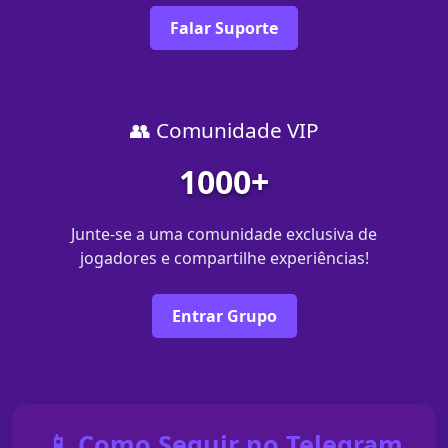
Falar Suporte
👥 Comunidade VIP
1000+
Junte-se a uma comunidade exclusiva de
jogadores e compartilhe experiências!
Entrar Grupo
📱 Como Seguir no Telegram