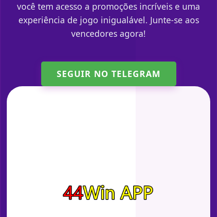
você tem acesso a promoções incríveis e uma
experiência de jogo inigualável. Junte-se aos
vencedores agora!
SEGUIR NO TELEGRAM