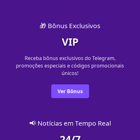
🎁 Bônus Exclusivos
VIP
Receba bônus exclusivos do Telegram,
promoções especiais e códigos promocionais
únicos!
Ver Bônus
📢 Notícias em Tempo Real
24/7