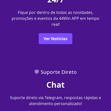
Fique por dentro de todas as novidades,
promoções e eventos da 44Win APP em tempo
real!
Ver Notícias
💬 Suporte Direto
Chat
Suporte direto via Telegram, respostas rápidas e
atendimento personalizado!