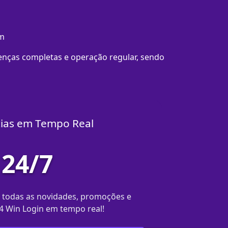
am
cenças completas e operação regular, sendo
cias em Tempo Real
24/7
e todas as novidades, promoções e
4 Win Login em tempo real!