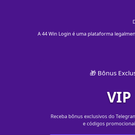
D
A 44 Win Login é uma plataforma legalment
🎁 Bônus Exclu
VIP
Receba bônus exclusivos do Telegra
e códigos promocionai