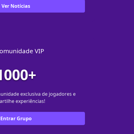
Ver Notícias
Comunidade VIP
1000+
unidade exclusiva de jogadores e
rtilhe experiências!
Entrar Grupo