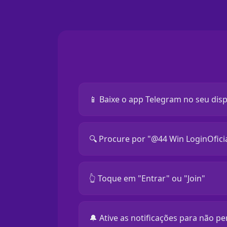
📱 Baixe o app Telegram no seu disp
🔍 Procure por "@44 Win LoginOfici
👆 Toque em "Entrar" ou "Join"
🔔 Ative as notificações para não p