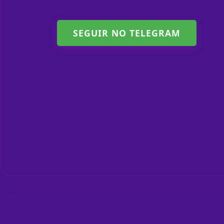
SEGUIR NO TELEGRAM