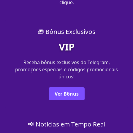
clique.
🎁 Bônus Exclusivos
VIP
Receba bônus exclusivos do Telegram,
promoções especiais e códigos promocionais
únicos!
Ver Bônus
📢 Notícias em Tempo Real