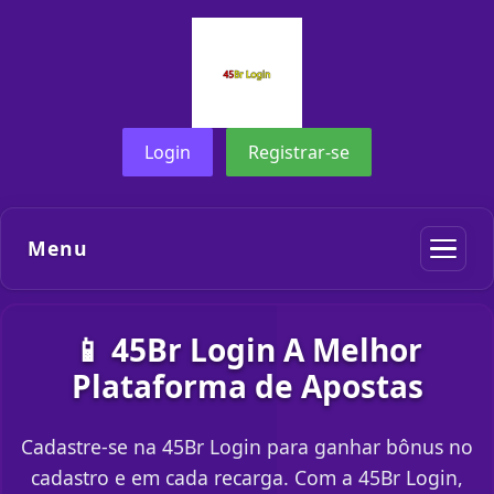
Login
Registrar-se
Menu
📱 45Br Login A Melhor
Plataforma de Apostas
Cadastre-se na 45Br Login para ganhar bônus no
cadastro e em cada recarga. Com a 45Br Login,