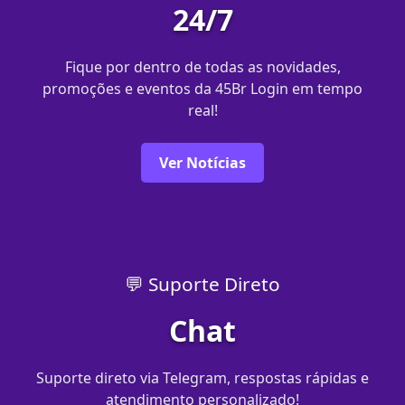
24/7
Fique por dentro de todas as novidades,
promoções e eventos da 45Br Login em tempo
real!
Ver Notícias
💬 Suporte Direto
Chat
Suporte direto via Telegram, respostas rápidas e
atendimento personalizado!