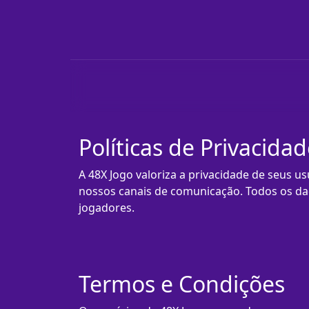
Políticas de Privacida
A 48X Jogo valoriza a privacidade de seus 
nossos canais de comunicação. Todos os dad
jogadores.
Termos e Condições