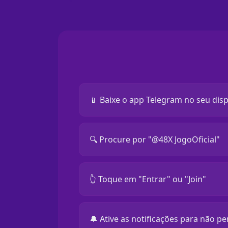
📱 Baixe o app Telegram no seu disp
🔍 Procure por "@48X JogoOficial"
👆 Toque em "Entrar" ou "Join"
🔔 Ative as notificações para não p