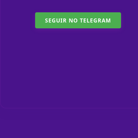
SEGUIR NO TELEGRAM