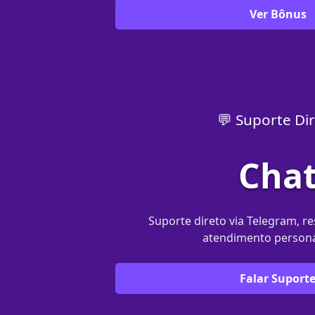
Ver Bônus
💬 Suporte Di
Cha
Suporte direto via Telegram, r
atendimento persona
Falar Suport