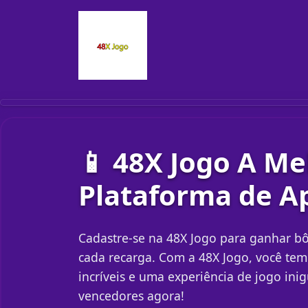
📱 48X Jogo A Me
Plataforma de A
Cadastre-se na 48X Jogo para ganhar b
cada recarga. Com a 48X Jogo, você te
incríveis e uma experiência de jogo inig
vencedores agora!