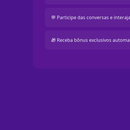
💬 Participe das conversas e interaj
🎁 Receba bônus exclusivos autom