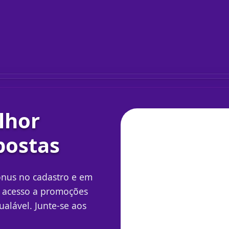
lhor
postas
ônus no cadastro e em
m acesso a promoções
ualável. Junte-se aos