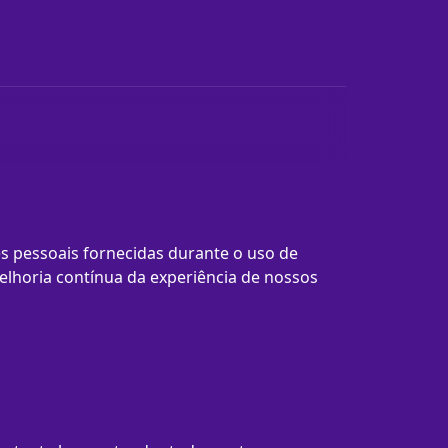
s pessoais fornecidas durante o uso de
elhoria contínua da experiência de nossos