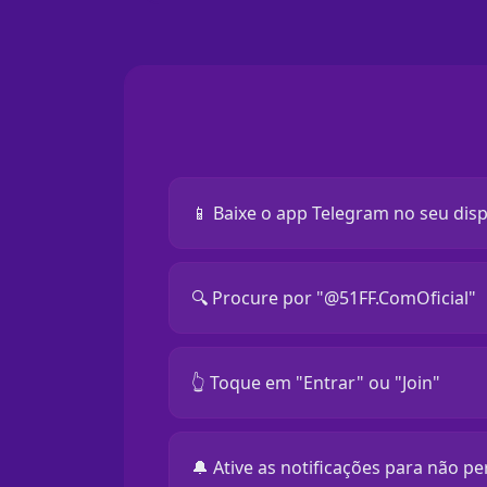
📱 Baixe o app Telegram no seu disp
🔍 Procure por "@51FF.ComOficial"
👆 Toque em "Entrar" ou "Join"
🔔 Ative as notificações para não p