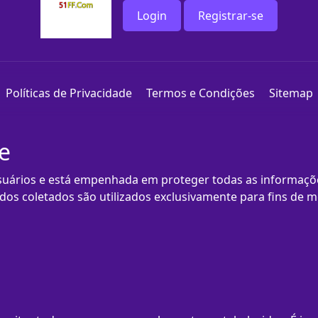
Login
Registrar-se
Políticas de Privacidade
Termos e Condições
Sitemap
de
usuários e está empenhada em proteger todas as informaçõ
os coletados são utilizados exclusivamente para fins de m