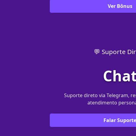
Ver Bônus
💬 Suporte Di
Cha
Suporte direto via Telegram, r
atendimento persona
Falar Suport