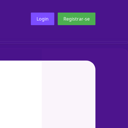
Login
Registrar-se