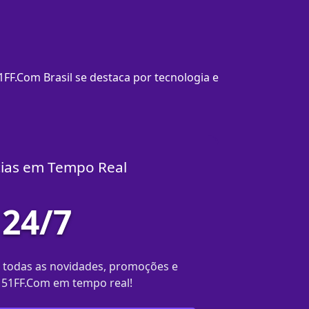
FF.Com Brasil se destaca por tecnologia e
cias em Tempo Real
24/7
e todas as novidades, promoções e
 51FF.Com em tempo real!