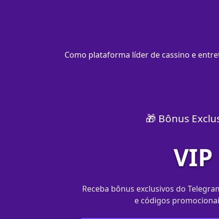
Como plataforma líder de cassino e entre
🎁 Bônus Exclu
VIP
Receba bônus exclusivos do Telegra
e códigos promocionai