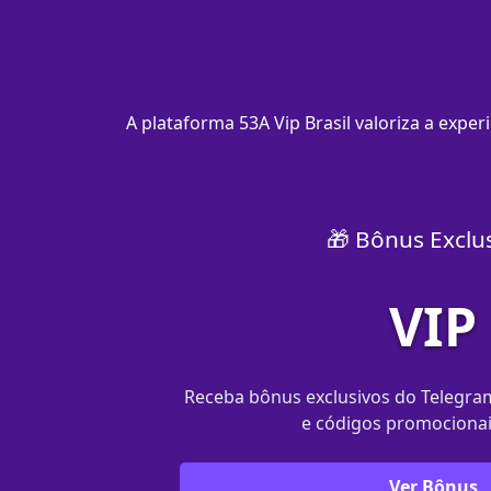
A plataforma 53A Vip Brasil valoriza a expe
🎁 Bônus Exclu
VIP
Receba bônus exclusivos do Telegra
e códigos promocionai
Ver Bônus