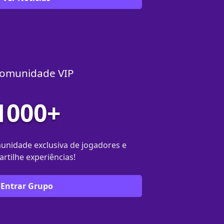
Comunidade VIP
1000+
unidade exclusiva de jogadores e
rtilhe experiências!
Entrar Grupo