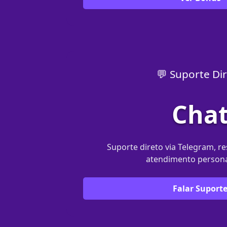
💬 Suporte Di
Cha
Suporte direto via Telegram, r
atendimento persona
Falar Suport