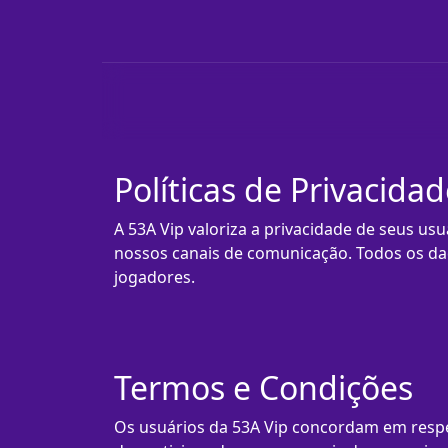
Políticas de Privacida
A 53A Vip valoriza a privacidade de seus u
nossos canais de comunicação. Todos os dad
jogadores.
Termos e Condições
Os usuários da 53A Vip concordam em respei