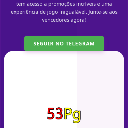
tem acesso a promoções incríveis e uma
experiência de jogo inigualável. Junte-se aos
vencedores agora!
SEGUIR NO TELEGRAM