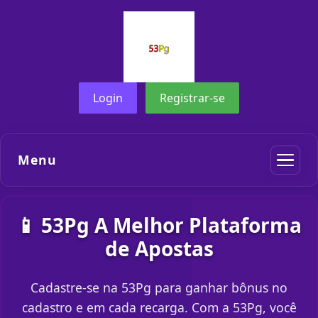
Login
Registrar-se
Menu
📱 53Pg A Melhor Plataforma
de Apostas
Cadastre-se na 53Pg para ganhar bônus no
cadastro e em cada recarga. Com a 53Pg, você