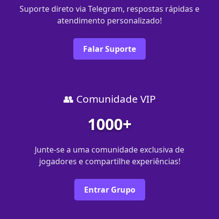
Suporte direto via Telegram, respostas rápidas e
atendimento personalizado!
Falar Suporte
👥 Comunidade VIP
1000+
Junte-se a uma comunidade exclusiva de
jogadores e compartilhe experiências!
Entrar Grupo