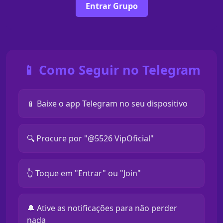
Entrar Grupo
📱 Como Seguir no Telegram
📱 Baixe o app Telegram no seu dispositivo
🔍 Procure por "@5526 VipOficial"
👆 Toque em "Entrar" ou "Join"
🔔 Ative as notificações para não perder
nada