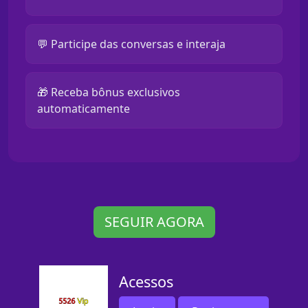
💬 Participe das conversas e interaja
🎁 Receba bônus exclusivos
automaticamente
SEGUIR AGORA
Acessos