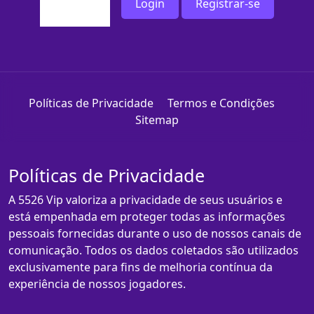
Login
Registrar-se
Políticas de Privacidade
Termos e Condições
Sitemap
Políticas de Privacidade
A 5526 Vip valoriza a privacidade de seus usuários e
está empenhada em proteger todas as informações
pessoais fornecidas durante o uso de nossos canais de
comunicação. Todos os dados coletados são utilizados
exclusivamente para fins de melhoria contínua da
experiência de nossos jogadores.