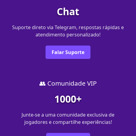
Chat
Suporte direto via Telegram, respostas rápidas e
atendimento personalizado!
Falar Suporte
👥 Comunidade VIP
1000+
Junte-se a uma comunidade exclusiva de
jogadores e compartilhe experiências!