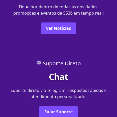
Fique por dentro de todas as novidades,
promoções e eventos da 5536 em tempo real!
Ver Notícias
💬 Suporte Direto
Chat
Suporte direto via Telegram, respostas rápidas e
atendimento personalizado!
Falar Suporte