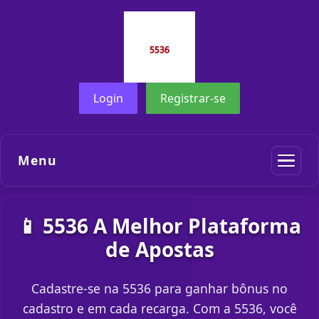
Login
Registrar-se
Menu
📱 5536 A Melhor Plataforma
de Apostas
Cadastre-se na 5536 para ganhar bônus no
cadastro e em cada recarga. Com a 5536, você