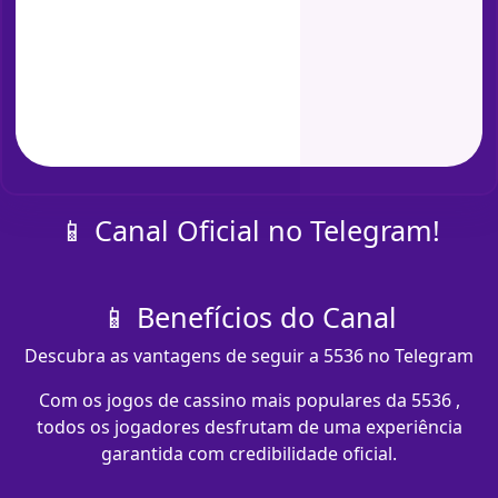
📱 Canal Oficial no Telegram!
📱 Benefícios do Canal
Descubra as vantagens de seguir a 5536 no Telegram
Com os jogos de cassino mais populares da 5536 ,
todos os jogadores desfrutam de uma experiência
garantida com credibilidade oficial.