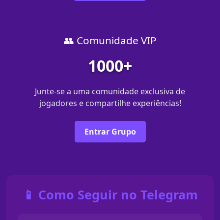
👥 Comunidade VIP
1000+
Junte-se a uma comunidade exclusiva de
jogadores e compartilhe experiências!
Entrar Grupo
📱 Como Seguir no Telegram