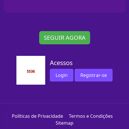
SEGUIR AGORA
Acessos
Login
Registrar-se
Políticas de Privacidade
Termos e Condições
Sitemap