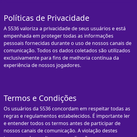
Políticas de Privacidade
A 5536 valoriza a privacidade de seus usuários e está
empenhada em proteger todas as informações
pessoais fornecidas durante o uso de nossos canais de
comunicação. Todos os dados coletados são utilizados
exclusivamente para fins de melhoria contínua da
experiência de nossos jogadores.
Termos e Condições
Os usuários da 5536 concordam em respeitar todas as
regras e regulamentos estabelecidos. É importante ler
e entender todos os termos antes de participar de
nossos canais de comunicação. A violação destes